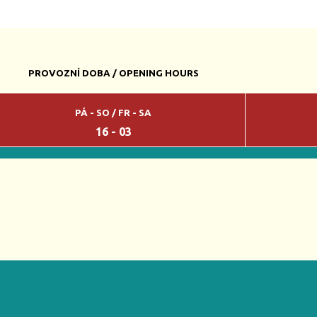
PROVOZNÍ DOBA / OPENING HOURS
PÁ - SO / FR - SA
16 - 03