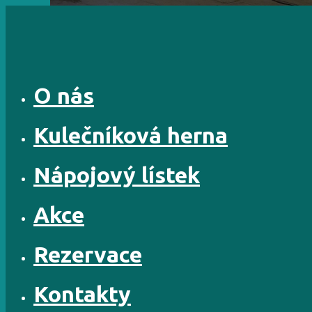
Skip
to
content
O nás
Kulečníková herna
Nápojový lístek
Akce
Rezervace
Kontakty