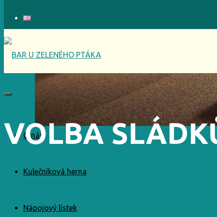
VOLBA SLÁDK
O nás
Kulečníková herna
Nápojový lístek