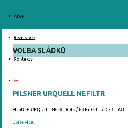
Akce
Rezervace
VOLBA SLÁDKŮ
Kontakty
PILSNER URQUELL NEFILTR
PILSNER URQUELL NEFILTR 45 / 64 Kč 0.3 L / 0.5 L | ALC.
"PILSNER
Čtěte více...