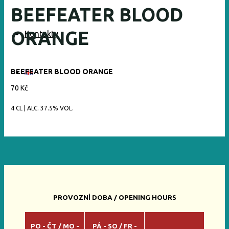
BEEFEATER BLOOD
ORANGE
Kontakty
BEEFEATER BLOOD ORANGE
70 Kč
4 CL | ALC. 37.5% VOL.
PROVOZNÍ DOBA / OPENING HOURS
PO - ČT / MO -
PÁ - SO / FR -