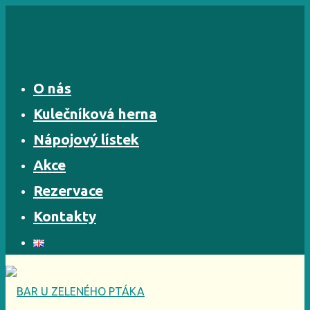
Skip
to
content
O nás
Kulečníková herna
Nápojový lístek
Akce
Rezervace
Kontakty