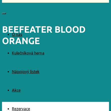
BEEFEATER BLOOD
O nás
ORANGE
Kulečníková herna
Nápojový lístek
Akce
Rezervace