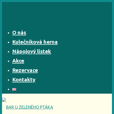
Skip
to
content
O nás
Kulečníková herna
Nápojový lístek
Akce
Rezervace
Kontakty