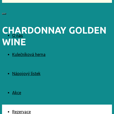
CHARDONNAY GOLDEN
O nás
WINE
Kulečníková herna
Nápojový lístek
Akce
Rezervace