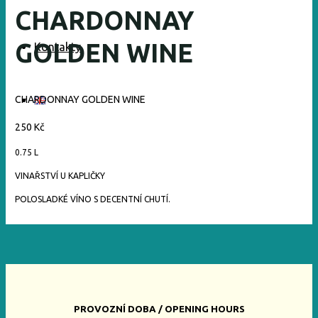
CHARDONNAY
GOLDEN WINE
Kontakty
CHARDONNAY GOLDEN WINE
250 Kč
0.75 L
VINAŘSTVÍ U KAPLIČKY
POLOSLADKÉ VÍNO S DECENTNÍ CHUTÍ.
PROVOZNÍ DOBA / OPENING HOURS