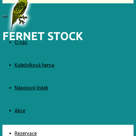
FERNET STOCK
O nás
Kulečníková herna
Nápojový lístek
Akce
Rezervace