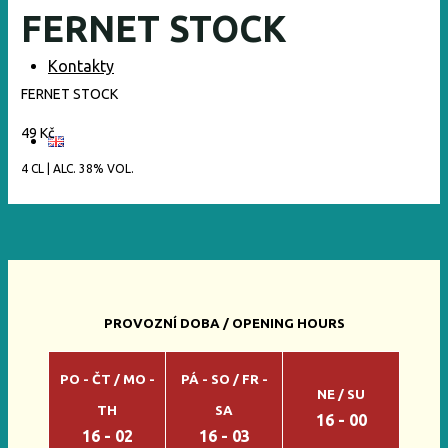
FERNET STOCK
Kontakty
FERNET STOCK
49 Kč
4 CL | ALC. 38% VOL.
PROVOZNÍ DOBA / OPENING HOURS
PO - ČT / MO -
PÁ - SO / FR -
NE / SU
TH
SA
16 - 00
16 - 02
16 - 03