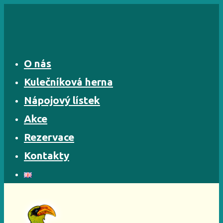
Skip
to
content
O nás
Kulečníková herna
Nápojový lístek
Akce
Rezervace
Kontakty