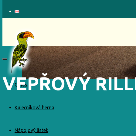
VEPŘOVÝ RILL
O nás
Kulečníková herna
Nápojový lístek