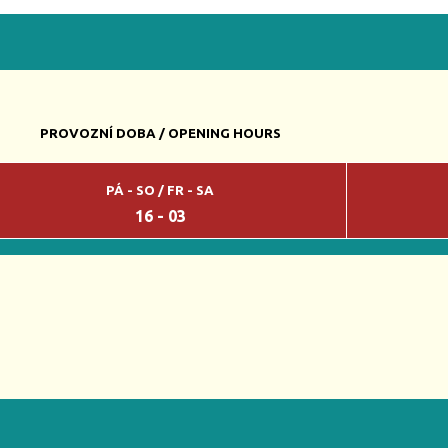
PROVOZNÍ DOBA / OPENING HOURS
PÁ - SO / FR - SA
16 - 03