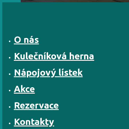
Skip
to
content
O nás
Kulečníková herna
Nápojový lístek
Akce
Rezervace
Kontakty