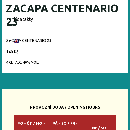
ZACAPA CENTENARIO
23
Kontakty
ZACAPA CENTENARIO 23
140 Kč
4 CL | ALC. 40% VOL.
PROVOZNÍ DOBA / OPENING HOURS
PO - ČT / MO -
PÁ - SO / FR -
NE / SU