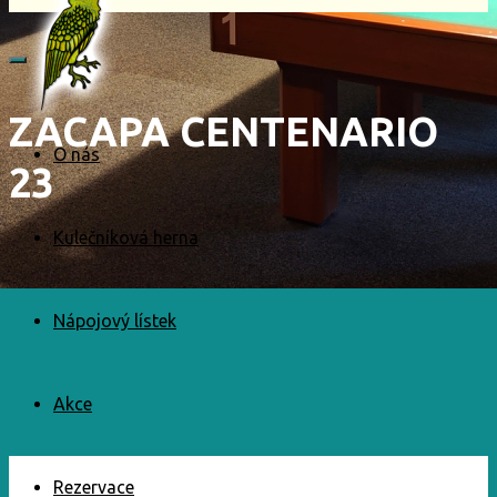
ZACAPA CENTENARIO
O nás
23
Kulečníková herna
Nápojový lístek
Akce
Rezervace