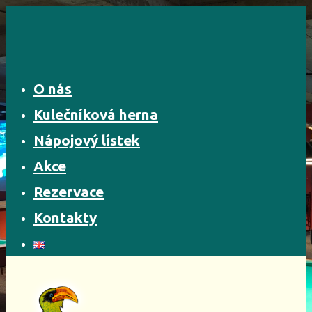
Skip
to
content
O nás
Kulečníková herna
Nápojový lístek
Akce
Rezervace
Kontakty