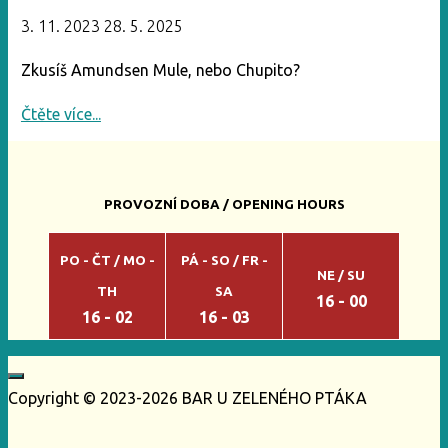
3. 11. 2023
28. 5. 2025
Zkusíš Amundsen Mule, nebo Chupito?
"Objev
Čtěte více...
novou
chuť
podzimu"
PROVOZNÍ DOBA / OPENING HOURS
PO - ČT / MO -
PÁ - SO / FR -
NE / SU
TH
SA
16 - 00
16 - 02
16 - 03
Copyright © 2023-2026 BAR U ZELENÉHO PTÁKA