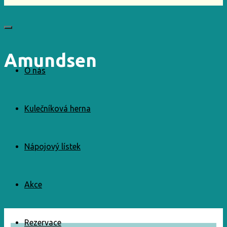
Amundsen
O nás
Kulečníková herna
Nápojový lístek
Akce
Rezervace