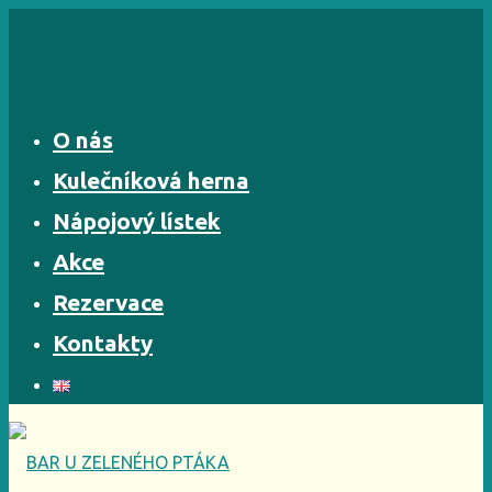
Skip
to
content
O nás
Kulečníková herna
Nápojový lístek
Akce
Rezervace
Kontakty