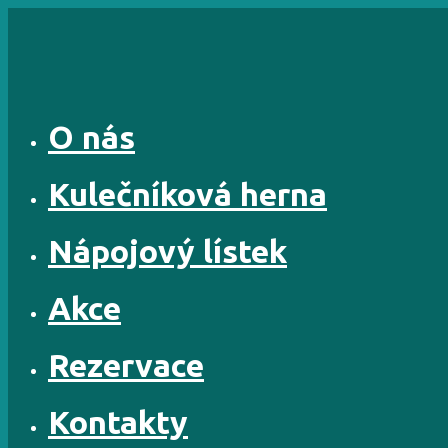
Skip
to
content
O nás
Kulečníková herna
Nápojový lístek
Akce
Rezervace
Kontakty