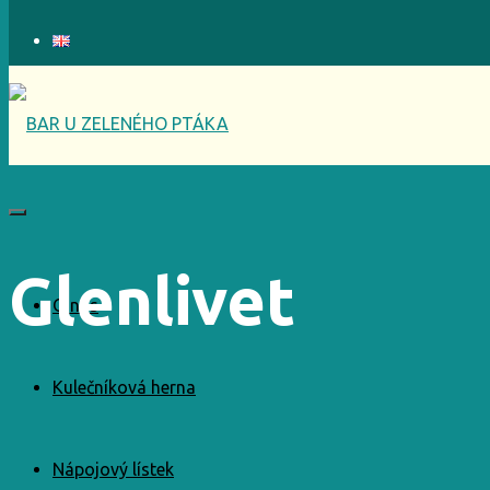
Glenlivet
O nás
Kulečníková herna
Nápojový lístek