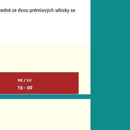
 z jedné ze dvou prémiových whisky se
NE / SU
16 - 00