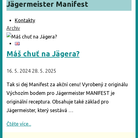
Jägermeister Manifest
Kontakty
Archiv
Máš chuť na Jägera?
16. 5. 2024
28. 5. 2025
Tak si dej Manifest za akční cenu! Vyrobený z originálu
Výchozím bodem pro Jägermeister MANIFEST je
originální receptura. Obsahuje také základ pro
Jägermeister, který sestává …
"Máš
Čtěte více...
chuť