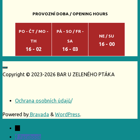
na
Jägera?"
PROVOZNÍ DOBA / OPENING HOURS
PO - ČT / MO -
PÁ - SO / FR -
NE / SU
TH
SA
16 - 00
16 - 02
16 - 03
Copyright © 2023-2026 BAR U ZELENÉHO PTÁKA
Ochrana osobních údajů
/
Powered by
Bravada
&
WordPress
.
←
Facebook