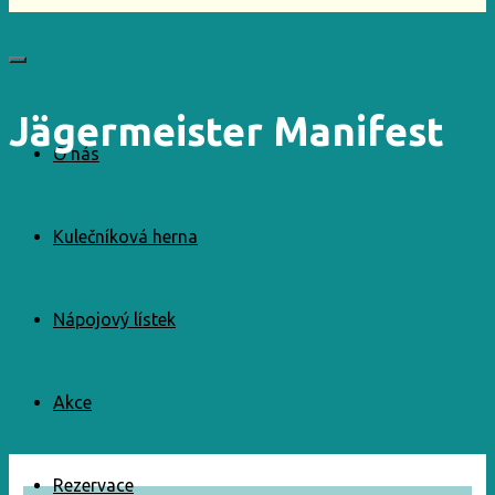
Jägermeister Manifest
O nás
Kulečníková herna
Nápojový lístek
Akce
Rezervace