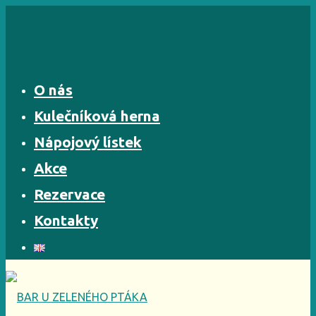
Skip
to
content
O nás
Kulečníková herna
Nápojový lístek
Akce
Rezervace
Kontakty