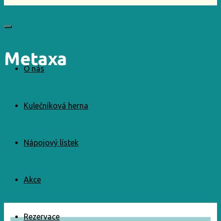
Metaxa
O nás
Kulečníková herna
Nápojový lístek
Akce
Rezervace