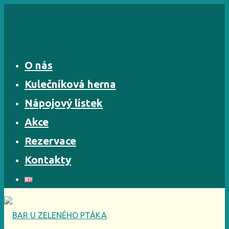
Skip
to
content
O nás
Kulečníková herna
Nápojový lístek
Akce
Rezervace
Kontakty