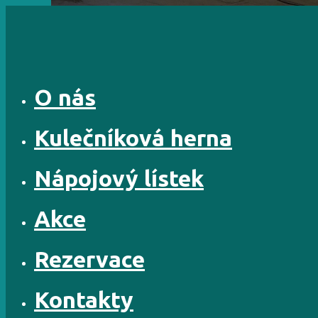
Skip
to
content
O nás
Kulečníková herna
Nápojový lístek
Akce
Rezervace
Kontakty