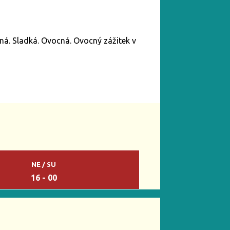
á. Sladká. Ovocná. Ovocný zážitek v
NE / SU
16 - 00