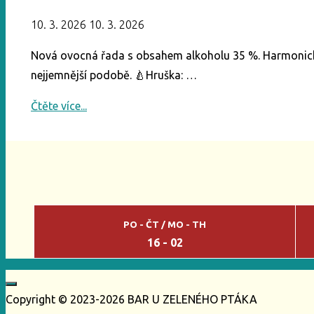
10. 3. 2026
10. 3. 2026
Nová ovocná řada s obsahem alkoholu 35 %. Harmonicky
nejjemnější podobě. 🍐Hruška: …
"R.
Čtěte více...
Jelínek
Sladká
Hruška
/
Malina
/
PO - ČT / MO - TH
Meruňka"
16 - 02
Copyright © 2023-2026 BAR U ZELENÉHO PTÁKA