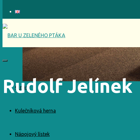
Rudolf Jelínek
O nás
Kulečníková herna
Nápojový lístek