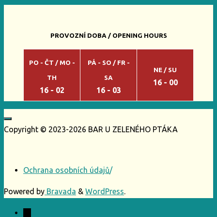
PROVOZNÍ DOBA / OPENING HOURS
PO - ČT / MO -
PÁ - SO / FR -
NE / SU
TH
SA
16 - 00
16 - 02
16 - 03
Copyright © 2023-2026 BAR U ZELENÉHO PTÁKA
Ochrana osobních údajů
/
Powered by
Bravada
&
WordPress
.
←