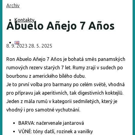
Archiv
Kontakty
Abuelo Añejo 7 Años
8. 9. 2023
28. 5. 2025
Ron Abuelo Añejo 7 Años je bohatá směs panamských
rumových rezerv starých 7 let. Rumy zrají v sudech po
bourbonu z amerického bílého dubu.
Je to první volba pro barmany po celém světě, vhodná
pro přípravu jak aperitivních, tak digestivních koktejlů.
Jeden z mála rumů v kategorii sedmiletých, který je
vhodný i pro samotné vychutnání.
BARVA: načervenale jantarová
VŮNĚ: tóny datlí, rozinek a vanilky