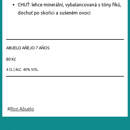
CHUŤ: lehce minerální, vybalancovaná s tóny fíků,
dochuť po skořici a sušeném ovoci
ABUELO AÑEJO 7 AÑOS
80 Kč
4 CL | ALC. 40% VOL.
#
Ron Abuelo
Previous
Nové exteriérové polepy
Next
Dej si Bumbu a získej official merch