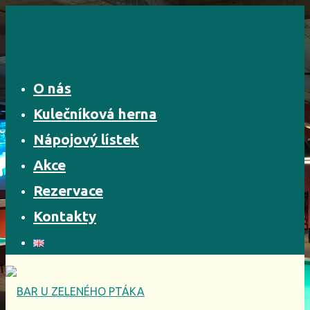
Skip
to
content
O nás
Kulečníková herna
Nápojový lístek
Akce
Rezervace
Kontakty