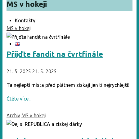
MS v hokeji
Kontakty
MS v hokeji
Přijďte fandit na čvrtfinále
21. 5. 2025
21. 5. 2025
Ta nejlepší místa před plátnem získají jen ti nejrychlejší!
"Přijďte
Čtěte více...
fandit
Archiv
MS v hokeji
na
čvrtfinále"