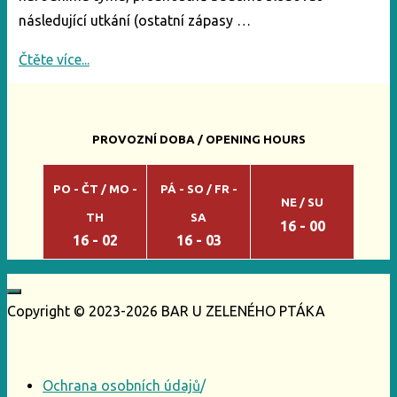
následující utkání (ostatní zápasy …
"Sledujte
Čtěte více...
s
námi
MS
PROVOZNÍ DOBA / OPENING HOURS
v
hokeji"
PO - ČT / MO -
PÁ - SO / FR -
NE / SU
TH
SA
16 - 00
16 - 02
16 - 03
Copyright © 2023-2026 BAR U ZELENÉHO PTÁKA
Ochrana osobních údajů
/