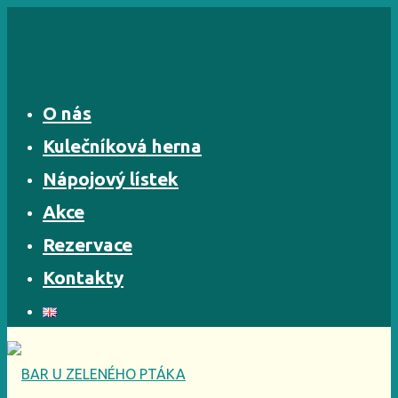
Skip
to
content
O nás
Kulečníková herna
Nápojový lístek
Akce
Rezervace
Kontakty