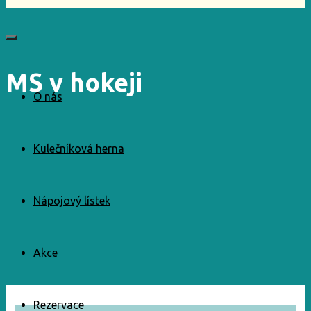
MS v hokeji
O nás
Kulečníková herna
Nápojový lístek
Akce
Rezervace