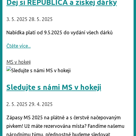
Dej si REPUBLICA a získej dárky
3. 5. 2025
28. 5. 2025
Nabídka platí od 9.5.2025 do vydání všech dárků
"Dej
Čtěte více...
si
MS v hokeji
REPUBLICA
a
získej
Sledujte s námi MS v hokeji
dárky"
2. 5. 2025
29. 4. 2025
Zápasy MS 2025 na plátně a s čerstvě načepovaným
pivkem! Už máte rezervována místa? Fandíme našemu
národnímu týmu, přednostně budeme sledovat