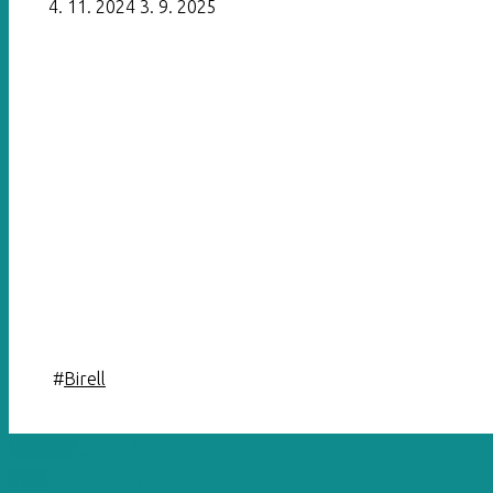
4. 11. 2024
3. 9. 2025
#
Birell
Previous
Oslav den G&T
Next
Black Friday