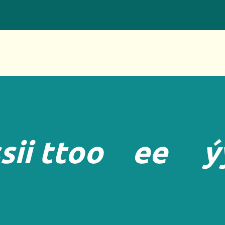
s
i
i
t
t
o
o
č
č
e
e
n
n
ý