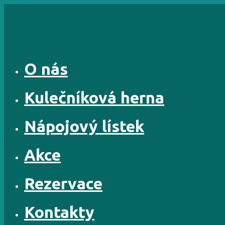
Skip
to
content
O nás
Kulečníková herna
Nápojový lístek
Akce
Rezervace
Kontakty