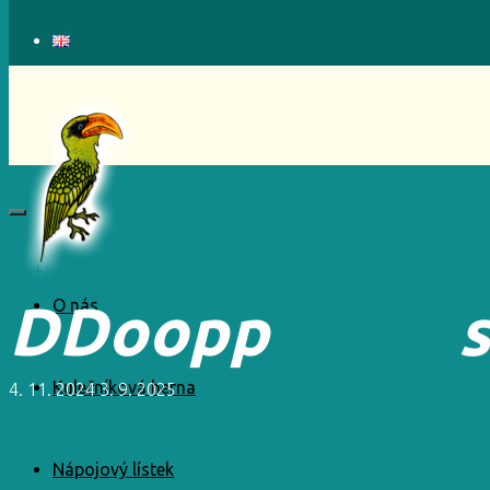
Archiv
D
D
o
o
p
p
ř
ř
e
e
j
j
s
O nás
Kulečníková herna
4. 11. 2024
3. 9. 2025
Nápojový lístek