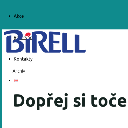
Akce
Rezervace
Kontakty
Archiv
Dopřej si toče