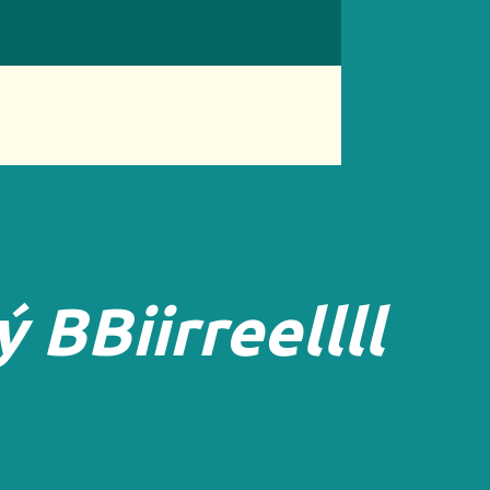
ý
B
B
i
i
r
r
e
e
l
l
l
l