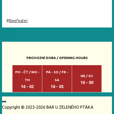
#
Beefeater
Previous
Panama Spritz
Next
Získej los za drink a setři si výhru
PROVOZNÍ DOBA / OPENING HOURS
PO - ČT / MO -
PÁ - SO / FR -
NE / SU
TH
SA
16 - 00
16 - 02
16 - 03
Copyright © 2023-2026 BAR U ZELENÉHO PTÁKA