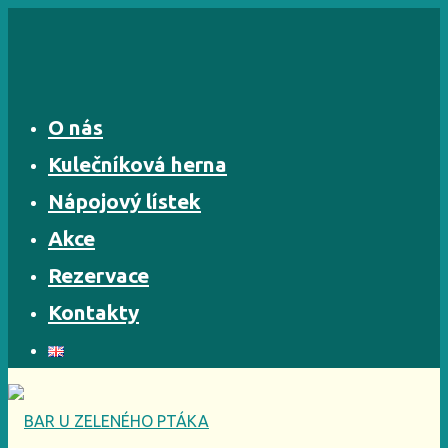
Skip
to
content
O nás
Kulečníková herna
Nápojový lístek
Akce
Rezervace
Kontakty