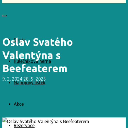
Archiv
Oslav Svatého
O nás
Valentýna s
Kulečníková herna
Beefeaterem
9. 2. 2024
28. 5. 2025
Nápojový lístek
Akce
Rezervace