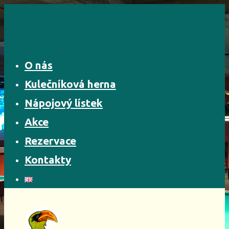
Skip
to
content
O nás
Kulečníková herna
Nápojový lístek
Akce
Rezervace
Kontakty