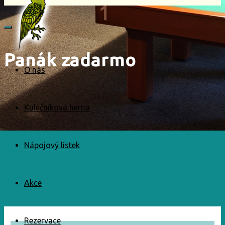
Panák zadarmo
O nás
Kulečníková herna
Nápojový lístek
Akce
Rezervace