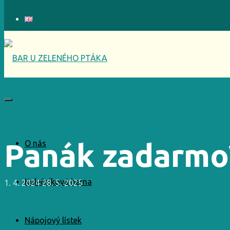
Archiv
Panák zadarmo
O nás
Kulečníková herna
1. 4. 2024
28. 5. 2025
Nápojový lístek