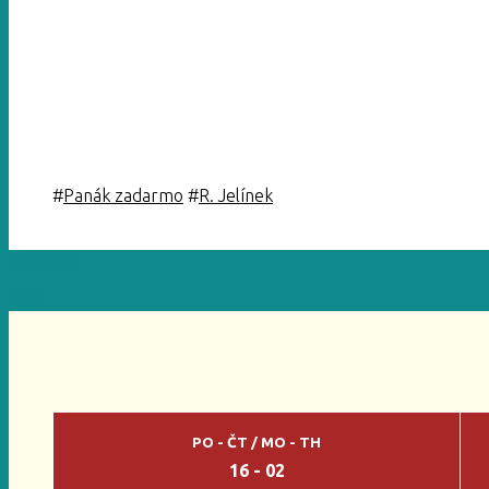
#
Panák zadarmo
#
R. Jelínek
Previous
Zelené pivo na čepu
Next
Dej si drink a zkus své štěstí s Kapitánem
PO - ČT / MO - TH
16 - 02