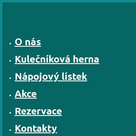
Skip
to
content
O nás
Kulečníková herna
Nápojový lístek
Akce
Rezervace
Kontakty