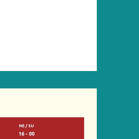
NE / SU
16 - 00