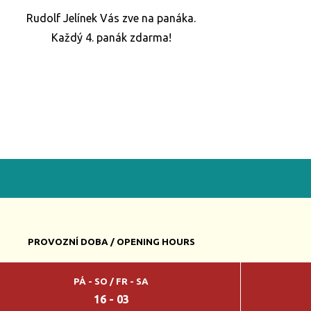
Rudolf Jelínek Vás zve na panáka.
Každý 4. panák zdarma!
PROVOZNÍ DOBA / OPENING HOURS
PÁ - SO / FR - SA
16 - 03