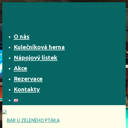
Skip
to
content
O nás
Kulečníková herna
Nápojový lístek
Akce
Rezervace
Kontakty