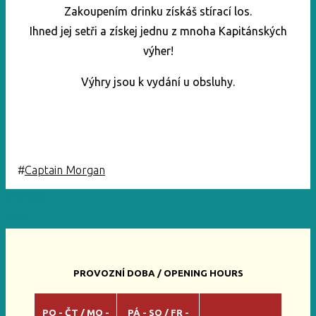
Zakoupením drinku získáš stírací los.
Ihned jej setři a získej jednu z mnoha Kapitánských
výher!
Výhry jsou k vydání u obsluhy.
#
Captain Morgan
Previous
Panák zadarmo?
Next
Mistrovství světa v hokeji 2024
PROVOZNÍ DOBA / OPENING HOURS
PO - ČT / MO -
PÁ - SO / FR -