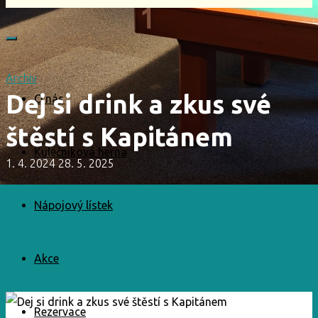
Archiv
Dej si drink a zkus své
O nás
štěstí s Kapitánem
Kulečníková herna
1. 4. 2024
28. 5. 2025
Nápojový lístek
Akce
Rezervace