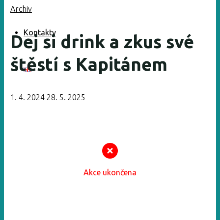
Archiv
Kontakty
Dej si drink a zkus své
štěstí s Kapitánem
1. 4. 2024
28. 5. 2025
Akce ukončena