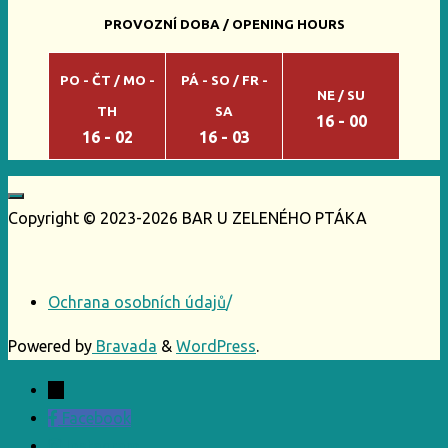
PROVOZNÍ DOBA / OPENING HOURS
PO - ČT / MO -
PÁ - SO / FR -
NE / SU
TH
SA
16 - 00
16 - 02
16 - 03
Copyright © 2023-2026 BAR U ZELENÉHO PTÁKA
Ochrana osobních údajů
/
Powered by
Bravada
&
WordPress
.
←
Facebook
Instagram