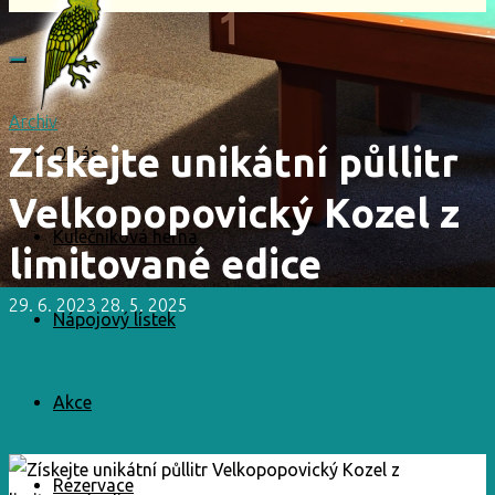
Archiv
Získejte unikátní půllitr
O nás
Velkopopovický Kozel z
Kulečníková herna
limitované edice
29. 6. 2023
28. 5. 2025
Nápojový lístek
Akce
Rezervace