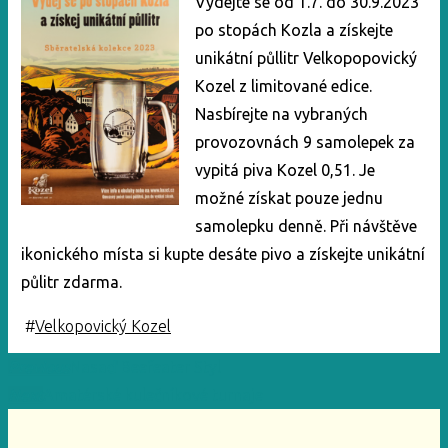
Vydejte se od 1.7. do 30.9.2023
po stopách Kozla a získejte
unikátní půllitr Velkopopovický
Kozel z limitované edice.
Nasbírejte na vybraných
provozovnách 9 samolepek za
vypitá piva Kozel 0,51. Je
možné získat pouze jednu
samolepku denně. Při návštěve
ikonického místa si kupte desáte pivo a získejte unikátní
půlitr zdarma.
#
Velkopovický Kozel
Previous
Nasaď Beefeater Styl
Next
Amatérské kulečníkové turnaje