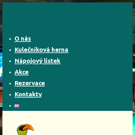
Skip
to
content
O nás
Kulečníková herna
Nápojový lístek
Akce
Rezervace
Kontakty