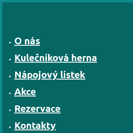
Skip
to
content
O nás
Kulečníková herna
Nápojový lístek
Akce
Rezervace
Kontakty