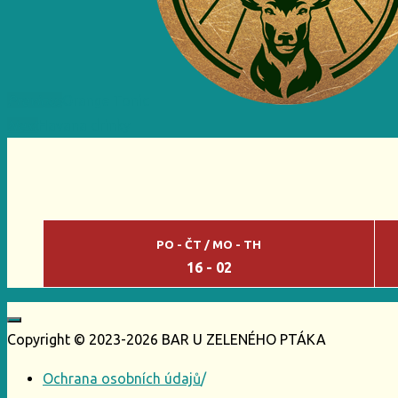
Previous
Orange Tonic
Next
Havana drinky
PO - ČT / MO - TH
16 - 02
Copyright © 2023-2026 BAR U ZELENÉHO PTÁKA
Ochrana osobních údajů
/