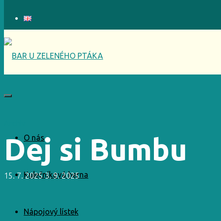
Archiv
Dej si Bumbu
O nás
Kulečníková herna
15. 7. 2025
3. 9. 2025
Nápojový lístek