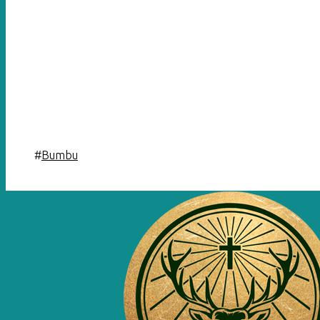
#
Bumbu