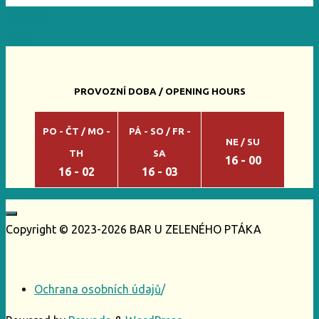
Previous
Dej si Bumbu
Next
Beefeater & Tonic
PROVOZNÍ DOBA / OPENING HOURS
PO - ČT / MO -
PÁ - SO / FR -
NE / SU
TH
SA
16 - 00
16 - 02
16 - 03
Copyright © 2023-2026 BAR U ZELENÉHO PTÁKA
Ochrana osobních údajů
/