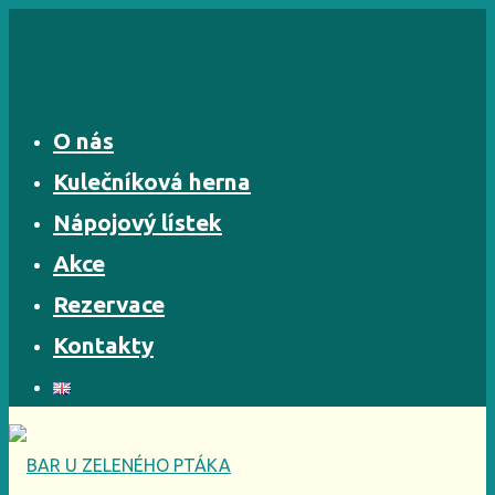
Skip
to
content
O nás
Kulečníková herna
Nápojový lístek
Akce
Rezervace
Kontakty