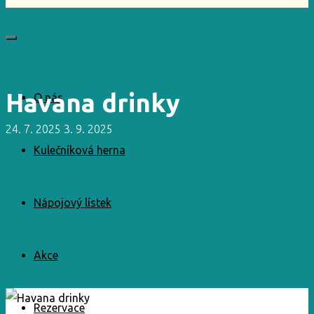
Archiv
Havana drinky
O nás
24. 7. 2025
3. 9. 2025
Kulečníková herna
Nápojový lístek
Akce
Rezervace