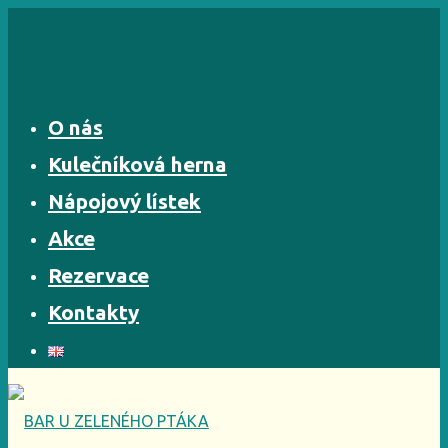
Skip
to
content
O nás
Kulečníková herna
Nápojový lístek
Akce
Rezervace
Kontakty