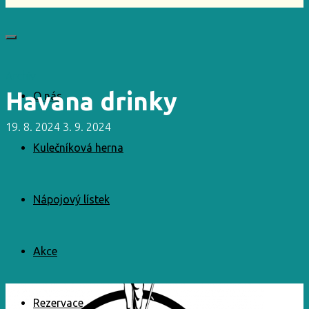
Archiv
Havana drinky
O nás
19. 8. 2024
3. 9. 2024
Kulečníková herna
Nápojový lístek
Akce
Rezervace