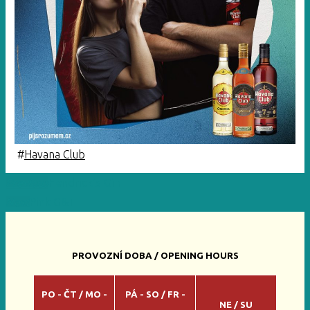
#
Havana Club
Previous
Hendrick’s Gin
Next
Pink G&T
PROVOZNÍ DOBA / OPENING HOURS
PO - ČT / MO -
PÁ - SO / FR -
NE / SU