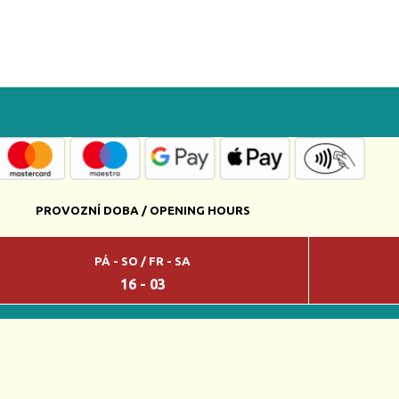
PROVOZNÍ DOBA / OPENING HOURS
PÁ - SO / FR - SA
16 - 03