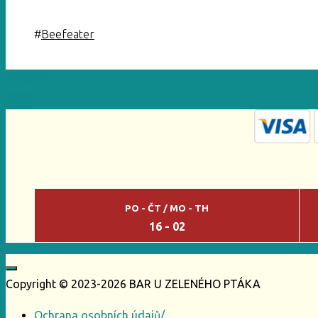
#
Beefeater
Previous
Havana drinky
Next
M&T
PO - ČT / MO - TH
16 - 02
Copyright © 2023-2026 BAR U ZELENÉHO PTÁKA
Ochrana osobních údajů
/