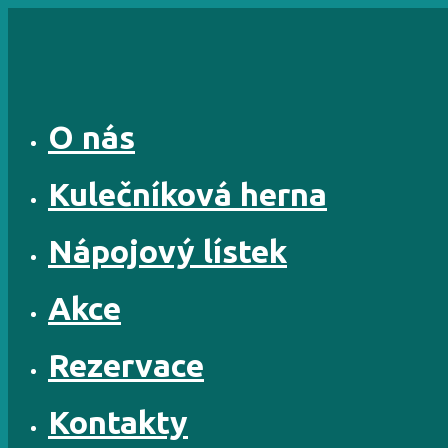
Skip
to
content
O nás
Kulečníková herna
Nápojový lístek
Akce
Rezervace
Kontakty