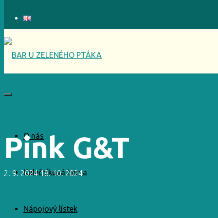
Archiv
Pink G&T
O nás
Kulečníková herna
2. 9. 2024
18. 10. 2024
Nápojový lístek